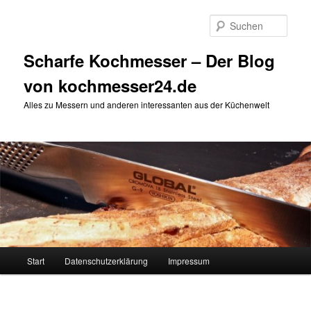
Zum
primären
Such
Inhalt
springen
Scharfe Kochmesser – Der Blog
von kochmesser24.de
Alles zu Messern und anderen interessanten aus der Küchenwelt
Hauptmenü
Start
Datenschutzerklärung
Impressum
Bilder-